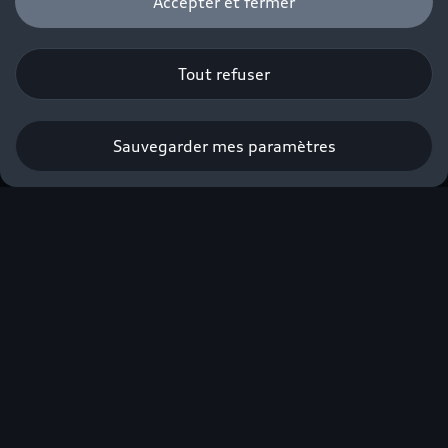
Accepter et fermer
Tout refuser
Sauvegarder mes paramètres
Nouvelle Audi Q3 e-
hybrid
À partir de 490€/mois avec apport⁽¹⁾.
Profiter de l’offre